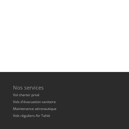
Nos services
Vol charter privé
Vols d'évacuation sanitaire
Maintenance aéronautique
Vols réguliers Air Tahiti