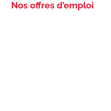
Nos offres d’emploi
Technicien Aéronautique
B1.1
En Contrat à Durée indéterminée
Sous la conduite du Responsable de
Production, au sein de la Direction
Technique, vous assurez la maintenance
en base et en ligne des aéronefs de la
flotte (Beechcraft 200/260) dans le