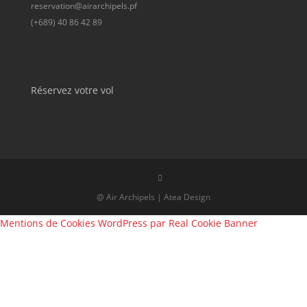
reservation@airarchipels.pf
(+689) 40 86 42 89
Réservez votre vol
@ Air Archipels | Atea Design
Mentions de Cookies WordPress par Real Cookie Banner