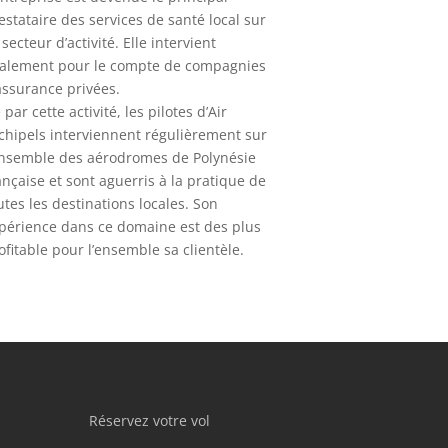
estataire des services de santé local sur
 secteur d’activité. Elle intervient
alement pour le compte de compagnies
assurance privées.
 par cette activité, les pilotes d’Air
chipels interviennent régulièrement sur
ensemble des aérodromes de Polynésie
ançaise et sont aguerris à la pratique de
utes les destinations locales. Son
périence dans ce domaine est des plus
ofitable pour l’ensemble sa clientèle.
Réservez votre vol