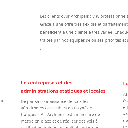
Les clients d’Air Archipels : VIP, professionne
Grâce à une offre très flexible et parfaitemen
bénéficient à une clientèle très variée. Chaqu
traitée par nos équipes selon ses priorités et
.
Les entreprises et des
Le
administrations étatiques et locales
As
eur
év
De par sa connaissance de tous les
ef
aérodromes accessibles en Polynésie
Ar
française, Air Archipels est en mesure de
de
mettre en place et de réaliser des vols à
L’
destination unique ou multiple pour une