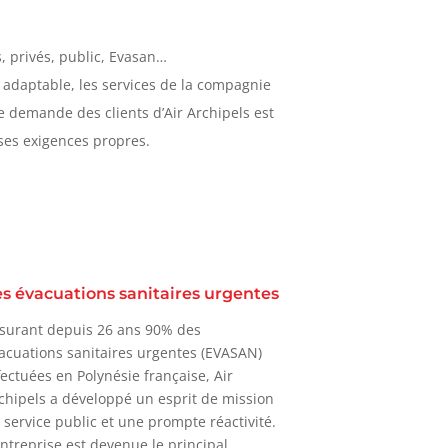
ls, privés, public, Evasan…
t adaptable, les services de la compagnie
e demande des clients d’Air Archipels est
 ses exigences propres.
s évacuations sanitaires urgentes
surant depuis 26 ans 90% des
acuations sanitaires urgentes (EVASAN)
fectuées en Polynésie française, Air
chipels a développé un esprit de mission
 service public et une prompte réactivité.
entreprise est devenue le principal