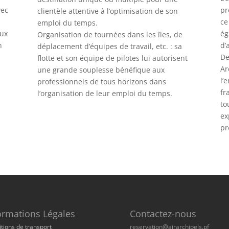
vec
pr
clientèle attentive à l’optimisation de son
ce
emploi du temps.
aux
ég
Organisation de tournées dans les îles, de
n
d’
déplacement d’équipes de travail, etc. : sa
De
flotte et son équipe de pilotes lui autorisent
Ar
une grande souplesse bénéfique aux
l’
professionnels de tous horizons dans
fr
l’organisation de leur emploi du temps.
to
ex
pr
ormations Légales
Contactez-nous
tions de transport
reservation@airarchipels.pf